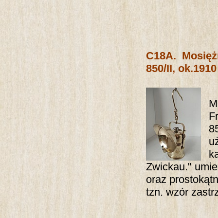
C18A.
Mosię
850/II, ok.1910 
M
F
8
u
k
Zwickau." umie
oraz prostokąt
tzn. wzór zastr