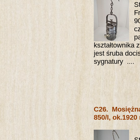
S
F
9
c
p
kształtownika 
jest śruba doci
sygnatury ....
C26.
Mosiężn
850/I, ok.1920 
S