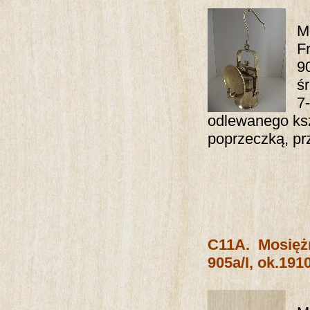
M
F
90
ś
7
odlewanego ks
poprzeczką, prz
C11A.
Mosięż
905a/I, ok.1910