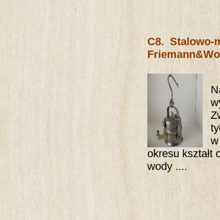
C8.
Stalowo-
Friemann&Wolf 
N
w
Z
t
w
okresu kształt
wody ....