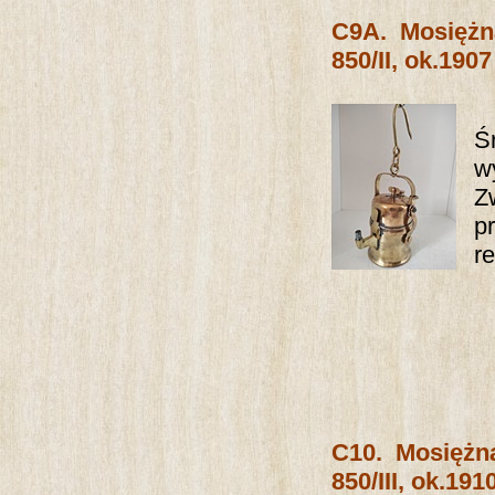
C9A.
Mosiężn
850/II, ok.1907
Ś
w
Z
pr
r
C10.
Mosiężn
850/III, ok.1910