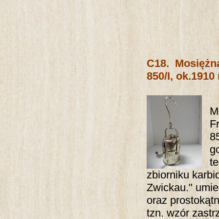
C18.
Mosiężn
850/I, ok.1910 
M
F
8
g
t
zbiorniku karb
Zwickau." umie
oraz prostokąt
tzn. wzór zastrz