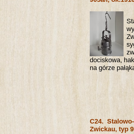
St
wy
Zw
sy
zw
dociskowa, hak
na górze pałąka
C24.
Stalowo
Zwickau, typ 9