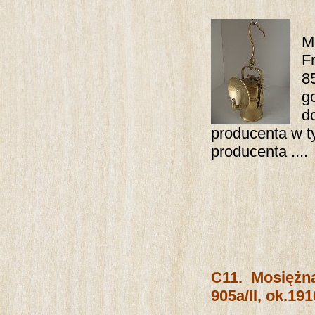
M
F
8
g
d
producenta w ty
producenta ....
C11.
Mosiężn
905a/II, ok.191