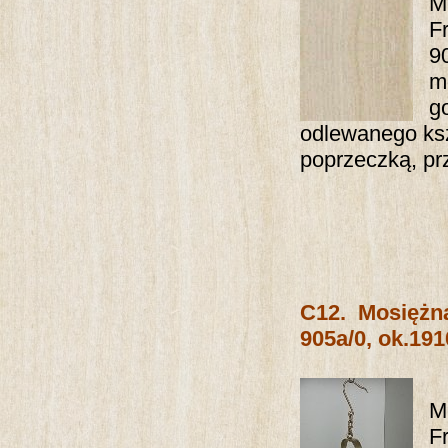
M
F
9
m
g
odlewanego ks
poprzeczką, prz
C12. Mosiężn
905a/0, ok.1910
M
F