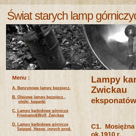
Świat starych lamp górniczy
Menu :
Lampy kar
Zwickau
A. Benzynowe lampy bezpiecz.
B. Olejowe lampy bezpiecz.,
eksponatów
olejki, kaganki
C. Lampy karbidowe górnicze
Friemann&Wolf, Zwickau
D. Lampy karbidowe górnicze
C1. Mosiężna 
Seippel, Hesse, innych prod.
ok.1910 r.