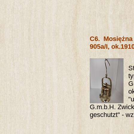
C6.
Mosiężna
905a/I, ok.1910
S
t
G
o
"
G.m.b.H. Zwicka
geschutzt" - wz