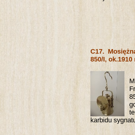
C17.
Mosiężn
850/I, ok.1910 
M
F
8
g
t
karbidu sygnatu