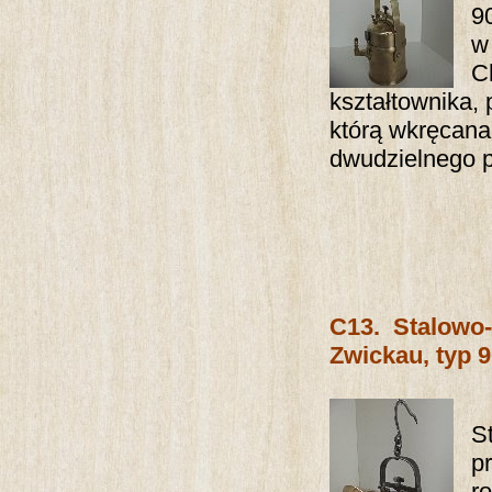
9
w
C
kształtownika
którą wkręcana
dwudzielnego pa
C13.
Stalowo
Zwickau, typ 9
S
p
r