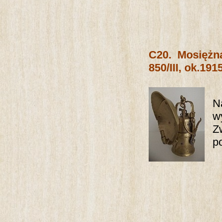
C20.
Mosiężn
850/III, ok.1915
N
w
Z
p