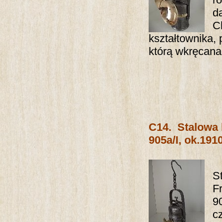
d
C
kształtownika
którą wkręcana 
C14.
Stalowa
905a/I, ok.1910
S
F
9
c