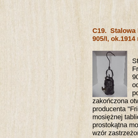
C19.
Stalowa
905/I, ok.1914 
S
F
9
o
p
zakończona otw
producenta "F
mosiężnej tabl
prostokątna mos
wzór zastrzeżon