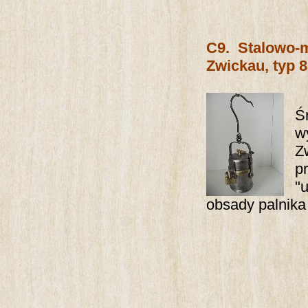
C9.
Stalowo-
Zwickau, typ 8
Ś
w
Z
p
"
obsady palnika