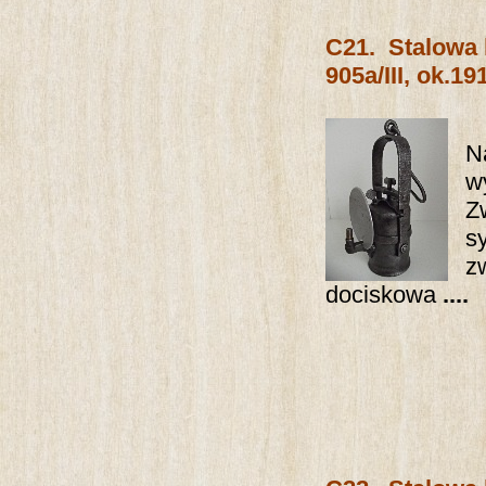
C21.
Stalowa
905a/III, ok.191
N
w
Z
s
z
dociskowa
....