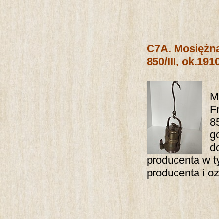
C7A.
Mosiężna
850/III, ok.191
M
F
8
g
d
producenta w ty
producenta i o