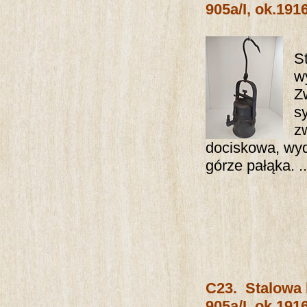
905a/I, ok.1916
S
w
Z
s
z
dociskowa, wyd
górze pałąka. ..
C23.
Stalowa
905a/I, ok.1916