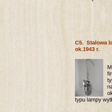
C5.
Stalowa l
ok.1943 r.
M
f
t
n
o
typu lampy wytł