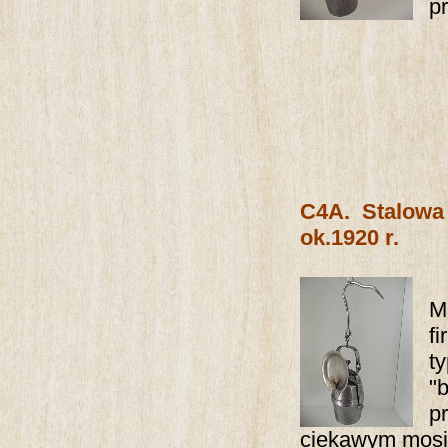
pr
C4A.
Stalowa
ok.1920 r.
M
f
t
"
p
ciekawym mosi