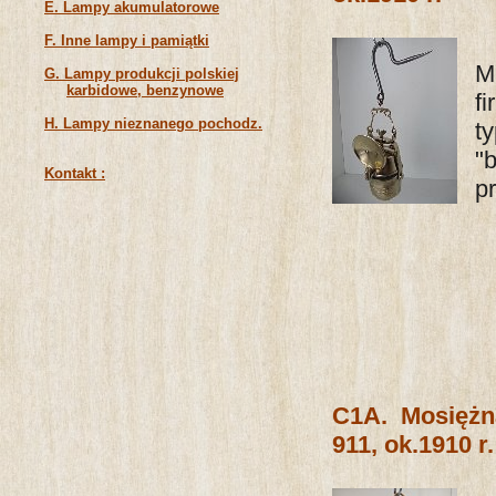
E. Lampy akumulatorowe
F. Inne lampy i pamiątki
M
G. Lampy produkcji polskiej
karbidowe, benzynowe
f
H. Lampy nieznanego pochodz.
t
"
Kontakt :
p
C1A. Mosiężn
911, ok.1910 r.