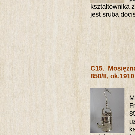
kształtownika 
jest śruba d
C15.
Mosięż
850/II, ok.1910 
M
F
8
u
k