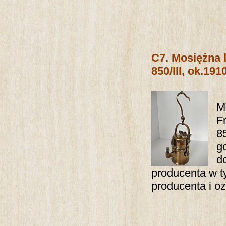
C7.
Mosiężna 
850/III, ok.191
M
F
8
g
d
producenta w ty
producenta i o