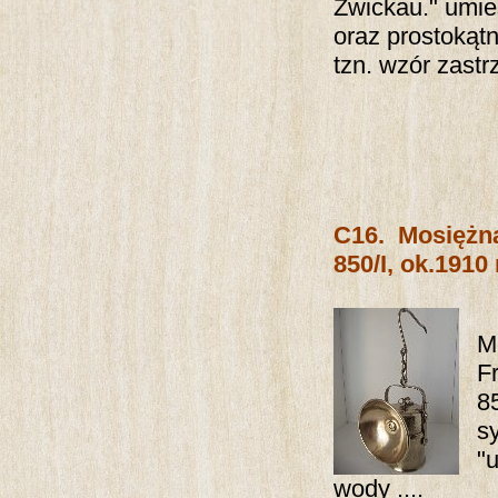
Zwickau." umie
oraz prostokąt
tzn. wzór zast
C16.
Mosiężn
850/I, ok.1910 
M
F
8
s
"
wody ....