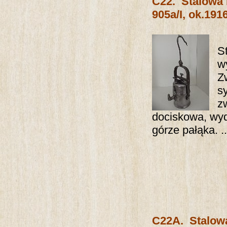
C22.
Stalowa
905a/I, ok.1916
S
w
Z
s
z
dociskowa, wyd
górze pałąka. ..
C22A.
Stalow