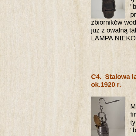
"
p
zbiorników wod
już z owalną ta
LAMPA NIEK
C4.
Stalowa l
ok.1920 r.
M
f
t
"