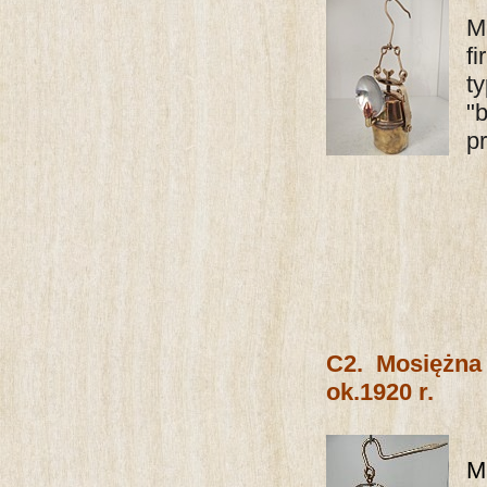
M
f
t
"
p
C2. Mosiężna 
ok.1920 r.
M