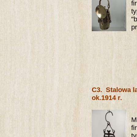
f
t
"
p
C3.
Stalowa l
ok.1914 r.
M
f
t