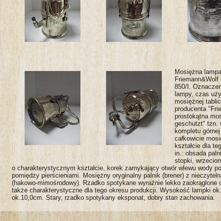
Mosiężna lampa
Friemann&Wolf 
850/I. Oznaczen
lampy, czas uży
mosiężnej tabli
producenta "Fr
prostokątna mos
geschutzt" tzn.
kompletu górnej
całkowicie mos
kształcie dla te
in.: obsada pal
stopki, wrzecio
o charakterystycznym kształcie, korek zamykający otwór wlewu wody 
pomiędzy pierścieniami. Mosiężny oryginalny palnik (brener) z nieczyte
(hakowo-mimośrodowy). Rzadko spotykane wyraźnie lekko zaokrąglone o
także charakterystyczne dla tego okresu produkcji. Wysokość lampki ok
ok.10,0cm. Stary, rzadko spotykany eksponat, dobry stan zachowania.