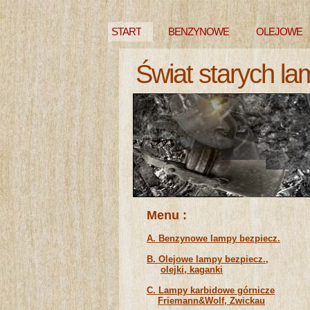
START
BENZYNOWE
OLEJOWE
Świat starych la
NIEZNANE
Menu :
A. Benzynowe lampy bezpiecz.
B. Olejowe lampy bezpiecz.,
olejki, kaganki
C. Lampy karbidowe górnicze
Friemann&Wolf, Zwickau