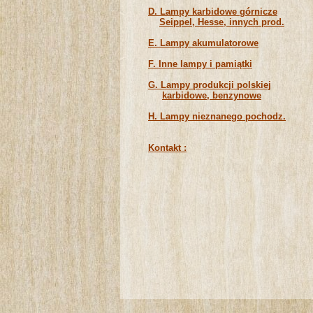
D. Lampy karbidowe górnicze
Seippel, Hesse, innych prod.
E. Lampy akumulatorowe
F. Inne lampy i pamiątki
G. Lampy produkcji polskiej
karbidowe, benzynowe
H. Lampy nieznanego pochodz.
Kontakt :