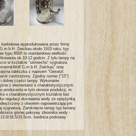
 karbidowa wyprodukowana przez firmę
G.m.b.H. Zwickau około 1910 roku, typ
ie typu 850/I to standardowa wielkość
tkowania ok.10-12 godzin. Z tyłu lampy na
czce w kształcie "uśmiechu" sygnatura
iemann&Wolf G.m.b.H. Zwickau" oraz
iężna tabliczka z napisem "Gesetzl.
 wzór zastrzeżony. Zgodny numer ("15")
 i dolnej części lampy. Wykonanie
iężne z elementami o charakterystycznym
go producenta w tym okresie produkcji, m.
nika o charakterystycznym kształcie bez
nko regulacji dozowania wody ze sprężynką
podwyższony z otworem napowietrzającym
lną sygnaturą. Zamknięcie lampy typ łamany
brzeże górnej pokrywy zbiornika wody -
.13,0/18,5/33,5cm, średnica podstawy