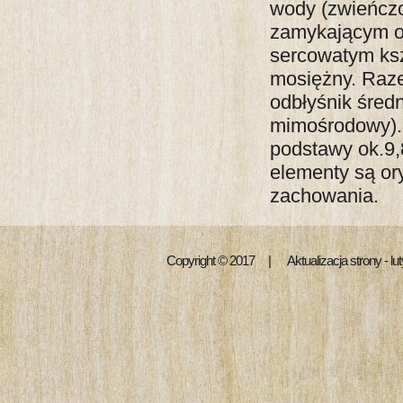
wody (zwieńczo
zamykającym ot
sercowatym kszt
mosiężny. Raz
odbłyśnik śred
mimośrodowy). 
podstawy ok.9
elementy są ory
zachowania.
Copyright © 2017 | Aktualizacja strony - l