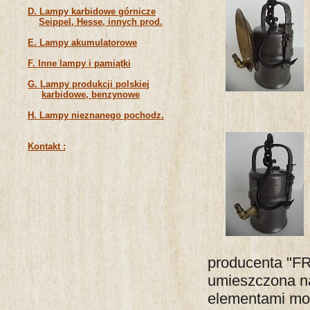
D. Lampy karbidowe górnicze
Seippel, Hesse, innych prod.
E. Lampy akumulatorowe
F. Inne lampy i pamiątki
G. Lampy produkcji polskiej
karbidowe, benzynowe
H. Lampy nieznanego pochodz.
Kontakt :
producenta "F
umieszczona na
elementami mos