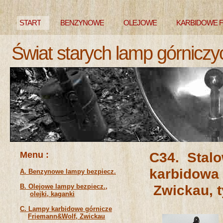
START
BENZYNOWE
OLEJOWE
KARBIDOWE 
Świat starych lamp górniczy
NIEZNANE
Menu :
C34. Stal
karbi
A. Benzynowe lampy bezpiecz.
Zwickau, t
B. Olejowe lampy bezpiecz.,
olejki, kaganki
C. Lampy karbidowe górnicze
Friemann&Wolf, Zwickau