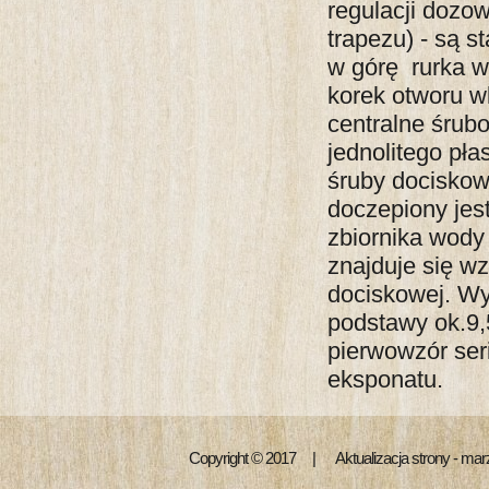
regulacji dozo
trapezu) - są s
w górę rurka w
korek otworu 
centralne śru
jednolitego pł
śruby dociskow
doczepiony jes
zbiornika wody 
znajduje się w
dociskowej. Wy
podstawy ok.9,
pierwowzór ser
eksponatu.
Copyright © 2017 | Aktualizacja strony - ma