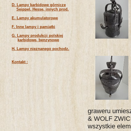
D. Lampy karbidowe górnicze
Seippel, Hesse, innych prod.
E. Lampy akumulatorowe
F. Inne lampy i pamiątki
G. Lampy produkcji polskiej
karbidowe, benzynowe
H. Lampy nieznanego pochodz.
Kontakt :
graweru umies
& WOLF ZWICKA
wszystkie elem