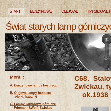
START
BENZYNOWE
OLEJOWE
KARBIDOWE 
Świat starych lamp górniczy
NIEZNANE
Menu :
C68. Stal
Zwi
A. Benzynowe lampy bezpiecz.
ok.1938 
B. Olejowe lampy bezpiecz.,
olejki, kaganki
C. Lampy karbidowe górnicze
Friemann&Wolf, Zwickau