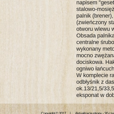
napisem "geset
stalowo-mosiężn
palnik (brener)
(zwieńczony st
otworu wlewu w
Obsada palnika
centralne śrub
wykonany metod
mocno zwężaną 
dociskowa. Hak
ogniwo łańcuch
W komplecie ra
odbłyśnik z da
ok.13/21,5/33,
eksponat w dob
Copyright © 2017 | Aktualizacja strony - 30 cz