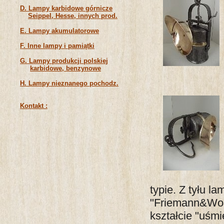
D. Lampy karbidowe górnicze
Seippel, Hesse, innych prod.
E. Lampy akumulatorowe
F. Inne lampy i pamiątki
G. Lampy produkcji polskiej
karbidowe, benzynowe
H. Lampy nieznanego pochodz.
Kontakt :
typie. Z tyłu l
"Friemann&Wolf
kształcie "uśmi