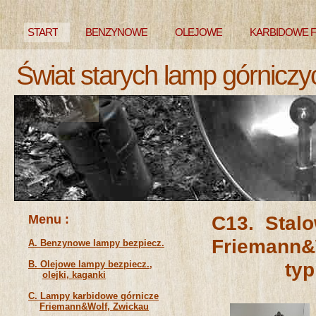
START
BENZYNOWE
OLEJOWE
KARBIDOWE 
Świat starych lamp górniczy
NIEZNANE
Menu :
C13. Stal
Frie
A. Benzynowe lampy bezpiecz.
typ 905a
B. Olejowe lampy bezpiecz.,
olejki, kaganki
C. Lampy karbidowe górnicze
Friemann&Wolf, Zwickau