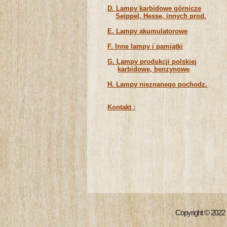
D. Lampy karbidowe górnicze
Seippel, Hesse, innych prod.
E. Lampy akumulatorowe
F. Inne lampy i pamiątki
G. Lampy produkcji polskiej
karbidowe, benzynowe
H. Lampy nieznanego pochodz.
Kontakt :
Copyright © 2022