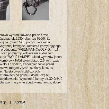
orowa wyprodukowana przez firmę
wickau ok.1930 roku, typ 950/0. Ze
ciężar (około 5kg) potocznie zwana
nętrznej krawędzi kołnierza zamykającego
ra producenta "FRIEMANN&WOLF G.m.b.H.
oraz pomiędzy kołnierzem a kloszem
atura "WOLF LAMPE", układ wyrazów jeden
komorowy NiCd akumulator, 2,6 volt, czas
około 17 godzin, zabezpieczenie przed
ynowo-magnetyczne, szklany klosz w
ie. Na stalowych tabliczkach
 ramkach na górnej i dolnej części
j użytkowania. Wysokość lampy ok.30,0/44,0
. Bardzo masywnie zbudowana lampa, dobry
sign
|
Kontakt