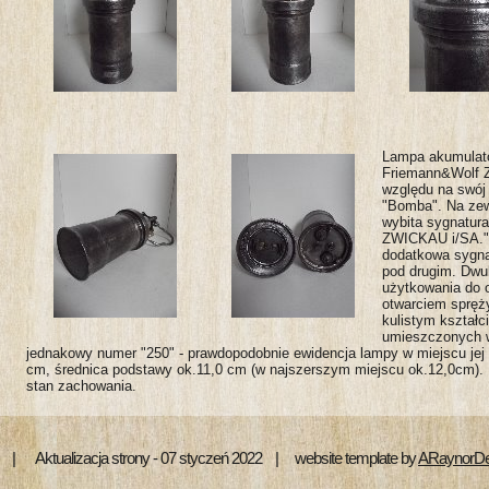
Lampa akumulat
Friemann&Wolf Z
względu na swój 
"Bomba". Na zew
wybita sygnatu
ZWICKAU i/SA." 
dodatkowa sygn
pod drugim. Dwu
użytkowania do 
otwarciem spręż
kulistym kształc
umieszczonych w
jednakowy numer "250" - prawdopodobnie ewidencja lampy w miejscu je
cm, średnica podstawy ok.11,0 cm (w najszerszym miejscu ok.12,0cm)
stan zachowania.
 | Aktualizacja strony - 07 styczeń 2022 | website template by
ARaynorDe