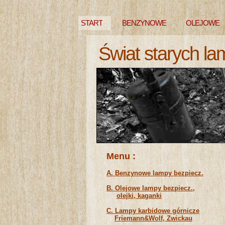
START
BENZYNOWE
OLEJOWE
Świat starych la
NIEZNANE
Menu :
A. Benzynowe lampy bezpiecz.
B. Olejowe lampy bezpiecz.,
olejki, kaganki
C. Lampy karbidowe górnicze
Friemann&Wolf, Zwickau