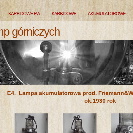
KARBIDOWE FW
KARBIDOWE
AKUMULATOROWE
mp górniczych
E4. Lampa akumulatorowa prod. Friemann&
ok.1930 rok