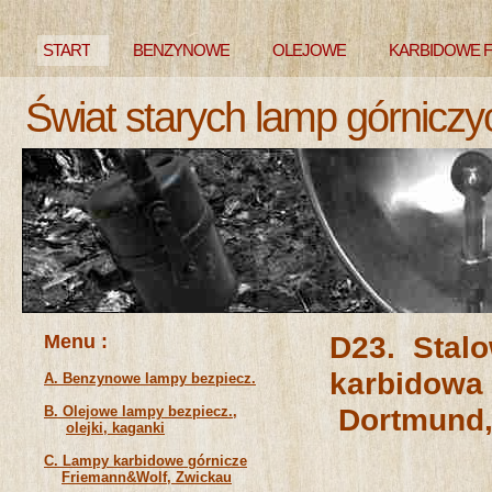
START
BENZYNOWE
OLEJOWE
KARBIDOWE 
Świat starych lamp górniczy
NIEZNANE
Menu :
D23. Stal
karbi
A. Benzynowe lampy bezpiecz.
Dortmund, 
B. Olejowe lampy bezpiecz.,
olejki, kaganki
C. Lampy karbidowe górnicze
Friemann&Wolf, Zwickau