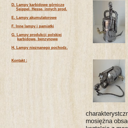
D. Lampy karbidowe górnicze
Seippel, Hesse, innych prod.
E. Lampy akumulatorowe
F. Inne lampy i pamiątki
G. Lampy produkcji polskiej
karbidowe, benzynowe
H. Lampy nieznanego pochodz.
Kontakt :
charakterystcz
mosiężna obsad