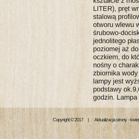
kształcie z mo
LITER), pręt w
stalową profil
otworu wlewu 
śrubowo-docis
jednolitego pł
poziomej aż do
oczkiem, do kt
nośny o charak
zbiornika wody
lampy jest wyż
podstawy ok.9,
godzin. Lampa
Copyright © 2017 | Aktualizacja strony - kwi