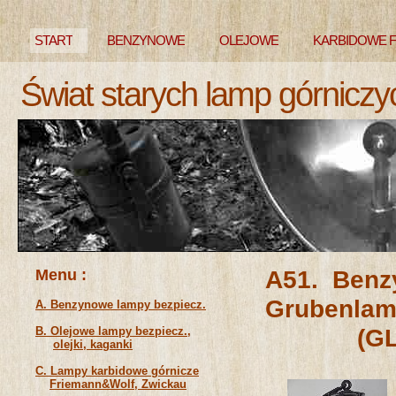
START
BENZYNOWE
OLEJOWE
KARBIDOWE 
Świat starych lamp górniczy
NIEZNANE
Menu :
A51. Benz
Grube
A. Benzynowe lampy bezpiecz.
(GLZ), t
B. Olejowe lampy bezpiecz.,
olejki, kaganki
C. Lampy karbidowe górnicze
Friemann&Wolf, Zwickau