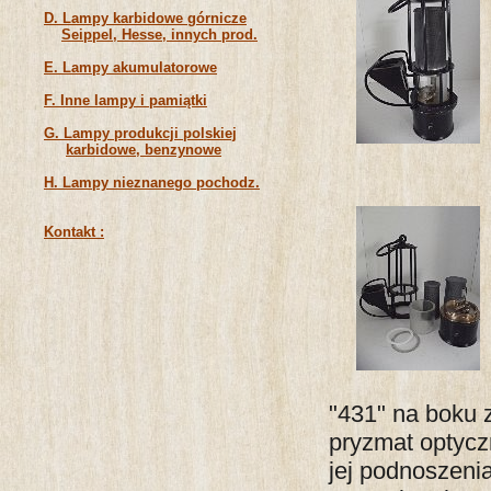
D. Lampy karbidowe górnicze
Seippel, Hesse, innych prod.
E. Lampy akumulatorowe
F. Inne lampy i pamiątki
G. Lampy produkcji polskiej
karbidowe, benzynowe
H. Lampy nieznanego pochodz.
Kontakt :
"431" na boku 
pryzmat optycz
jej podnoszeni