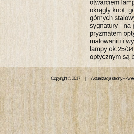
otwarciem lamp
okrągły knot, 
górnych stalow
sygnatury - na
pryzmatem opt
malowaniu i wy
lampy ok.25/3
optycznym są
Copyright © 2017 | Aktualizacja strony - kwi