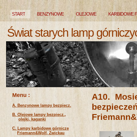
START
BENZYNOWE
OLEJOWE
KARBIDOWE 
Świat starych lamp górniczy
NIEZNANE
Menu :
A10. Mosi
bez
A. Benzynowe lampy bezpiecz.
Friemann&W
B. Olejowe lampy bezpiecz.,
olejki, kaganki
C. Lampy karbidowe górnicze
Friemann&Wolf, Zwickau